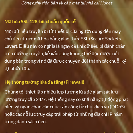
Công nghệ tiên tiến về bảo mật tại nhà cái Hubet
Mã hóa SSL 128-bit chuẩn quốc tế
Mọi dữ liệu truyền đi từ thiết bị của người dùng đến máy
chủ đều được mã hóa bằng giao thức SSL (Secure Sockets
Layer). Điều này có nghĩa là ngay cả khi dữ liệu bị đánh chặn
trên đường truyền, kẻ xấu cũng không thể đọc được nội
dung bên trong vì nó đã được chuyển đổi thành các chuỗi ký
tự phức tạp.
Hệ thống tường lửa đa tầng (Firewall)
Chúng tôi thiết lập nhiều lớp tường lửa để giám sát lưu
lượng truy cập 24/7. Hệ thống này có khả năng tự động phát
hiện và ngăn chặn các cuộc tấn công từ chối dịch vụ (DDoS)
hoặc các nỗ lực truy cập trái phép từ những địa chỉ IP nằm
trong danh sách đen.