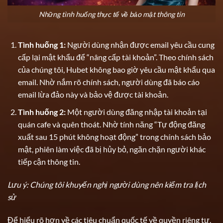
Những tình huống thực tế về bảo mật thông tin
Tình huống 1:
Người dùng nhận được email yêu cầu cung
cấp lại mật khẩu để “nâng cấp tài khoản”. Theo chính sách
của chúng tôi, Hubet không bao giờ yêu cầu mật khẩu qua
email. Nhờ nắm rõ chính sách, người dùng đã báo cáo
email lừa đảo này và bảo vệ được tài khoản.
Tình huống 2:
Một người dùng đăng nhập tài khoản tại
quán cafe và quên thoát. Nhờ tính năng “Tự động đăng
xuất sau 15 phút không hoạt động” trong chính sách bảo
mật, phiên làm việc đã bị hủy bỏ, ngăn chặn người khác
tiếp cận thông tin.
Lưu ý: Chúng tôi khuyến nghị người dùng nên kiểm tra lịch
sử
Để hiểu rõ hơn về các tiêu chuẩn quốc tế về quyền riêng tư,