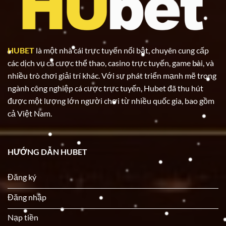
HUBET
là một nhà cái trực tuyến nổi bật, chuyên cung cấp
các dịch vụ cá cược thể thao, casino trực tuyến, game bài, và
nhiều trò chơi giải trí khác. Với sự phát triển mạnh mẽ trong
ngành công nghiệp cá cược trực tuyến, Hubet đã thu hút
được một lượng lớn người chơi từ nhiều quốc gia, bao gồm
cả Việt Nam.
HƯỚNG DẪN HUBET
Đăng ký
Đăng nhập
Nạp tiền