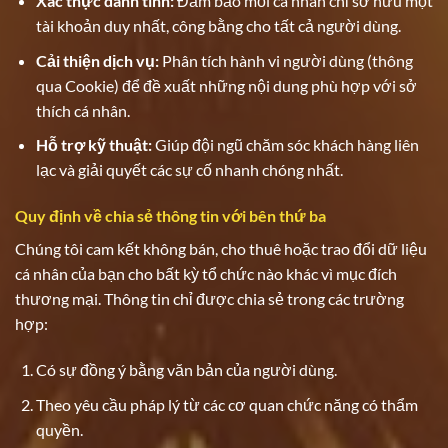
Xác thực danh tính:
Đảm bảo mỗi cá nhân chỉ sở hữu một
tài khoản duy nhất, công bằng cho tất cả người dùng.
Cải thiện dịch vụ:
Phân tích hành vi người dùng (thông
qua Cookie) để đề xuất những nội dung phù hợp với sở
thích cá nhân.
Hỗ trợ kỹ thuật:
Giúp đội ngũ chăm sóc khách hàng liên
lạc và giải quyết các sự cố nhanh chóng nhất.
Quy định về chia sẻ thông tin với bên thứ ba
Chúng tôi cam kết không bán, cho thuê hoặc trao đổi dữ liệu
cá nhân của bạn cho bất kỳ tổ chức nào khác vì mục đích
thương mại. Thông tin chỉ được chia sẻ trong các trường
hợp:
Có sự đồng ý bằng văn bản của người dùng.
Theo yêu cầu pháp lý từ các cơ quan chức năng có thẩm
quyền.