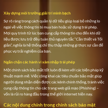
Xây dựng môi trường giải trí minh bạch
Sự rõ ràng trong cách quản lý dữ liệu giúp loại bỏ những lo
ngại về việc thông tin bị mua bán hoặc sử dụng trái phép.
Mọi quy trình từ lúc bạn cung cấp thông tin cho đến khi dữ
liệu được lưu trữ đều tuân thủ nguyên tắc “Cần thiết và Tối
giản”, nghĩa là hệ thống chỉ thu thập những gì thực sự cần để
phục vụ trải nghiệm của bạn.
Ngăn chặn các hành vi xâm nhập trái phép
Một chính sách bảo mật tốt luôn đi kèm với các biện pháp kỹ
thuật mạnh mẽ. Việc công khai các tiêu chuẩn bảo mật giúp
người dùng nhận diện được các kênh chính thống, tránh việc
cung cấp thông tin cho các trang web giả mạo (Phishing) –
vốn là rủi ro hàng đầu trong thế giới internet hiện nay.
Các nội dung chính trong chính sách bảo mật