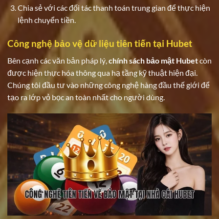
Chia sẻ với các đối tác thanh toán trung gian để thực hiện
lệnh chuyển tiền.
Công nghệ bảo vệ dữ liệu tiên tiến tại Hubet
Bên cạnh các văn bản pháp lý,
chính sách bảo mật Hubet
còn
được hiện thực hóa thông qua hạ tầng kỹ thuật hiện đại.
Chúng tôi đầu tư vào những công nghệ hàng đầu thế giới để
tạo ra lớp vỏ bọc an toàn nhất cho người dùng.