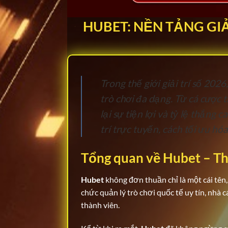
HUBET: NỀN TẢNG GIẢ
Trong thế giới giải trí số 2026
trò chơi đa dạng. Từ cá cược 
lại sự tiện lợi và tỷ lệ thắng
trí trực tuyến, cách tối ưu h
Tổng quan về Hubet – Thư
Hubet
không đơn thuần chỉ là một cái tên,
chức quản lý trò chơi quốc tế uy tín, nhà c
thành viên.