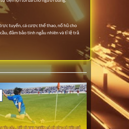
trực tuyến, cá cược thể thao, nổ hũ cho
ầu, đảm bảo tính ngẫu nhiên và tỉ lệ trả
ế chuyên nghiệp:
ampions League… với tỉ lệ kèo cạnh tranh
r nóng bỏng và hệ thống Live Stream sắc
 chọn hu bet để thử vận may.