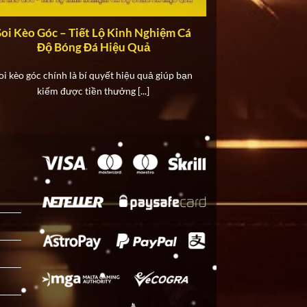
Soi Kèo Góc – Tiết Lộ Kinh Nghiệm Cá
Độ Bóng Đá Hiệu Quả
oi kèo góc chính là bí quyết hiệu quả giúp bạn
kiếm được tiền thưởng [...]
thật để thuận tiện cho việc rút tiền sau
giá trị.
 dùng chơi có kiểm soát và cung cấp các
iúp nhà cái nhận được sự tin tưởng bền