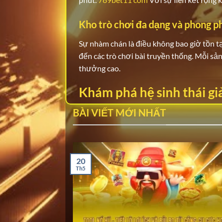
Kho trò chơi đa dạng và phong p
Sự nhàm chán là điều không bao giờ tồn tạ
đến các trò chơi bài truyền thống. Mỗi sả
thưởng cao.
Khám phá hệ sinh thái giả
BÀI VIẾT MỚI NHẤT
Tại
Hubet
, bạn sẽ được đắm mình vào khôn
Cá cược thể thao Hubet
:
Cập nhật hàng
nhất thị trường.
20
Th5
Casino trực tuyến Hubet
:
Trải nghiệm 
nét.
Xổ số & Lô đề
:
Tỉ lệ ăn thưởng cực cao