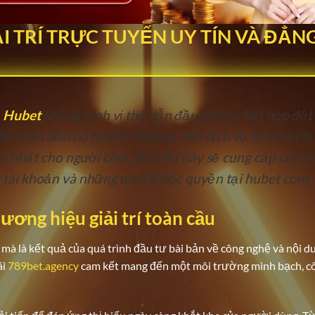
I TRÍ TRỰC TUYẾN UY TÍN VÀ ĐẲ
,
Hubet
khẳng định vị thế dẫn đầu nhờ sự kết hợp đột
thể thao đến nổ hũ đổi thưởng, mọi dịch vụ tại nhà cá
 cao nhất cho người chơi. Bài viết này sẽ cung cấp cho a
óa tài khoản và những ưu đãi độc quyền tại hubet com.
ơng hiệu giải trí toàn cầu
 mà là kết quả của quá trình đầu tư bài bản về công nghệ và nội 
ái
789bet.agency
cam kết mang đến một môi trường minh bạch, cô