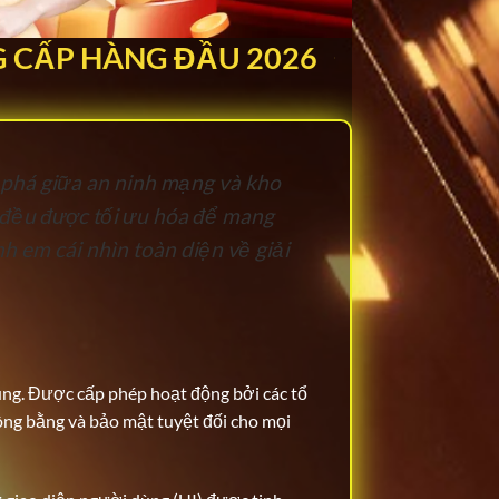
NG CẤP HÀNG ĐẦU 2026
 phá giữa an ninh mạng và kho
i đều được tối ưu hóa để mang
nh em cái nhìn toàn diện về giải
dung. Được cấp phép hoạt động bởi các tổ
ng bằng và bảo mật tuyệt đối cho mọi