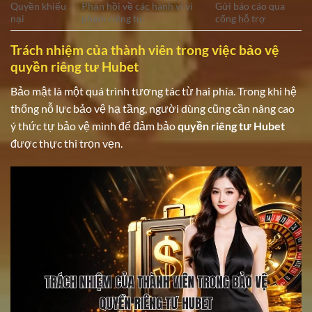
Quyền khiếu
Phản hồi về các hành vi vi
Gửi báo cáo qua
nại
phạm riêng tư.
cổng hỗ trợ
Trách nhiệm của thành viên trong việc bảo vệ
quyền riêng tư Hubet
Bảo mật là một quá trình tương tác từ hai phía. Trong khi hệ
thống nỗ lực bảo vệ hạ tầng, người dùng cũng cần nâng cao
ý thức tự bảo vệ mình để đảm bảo
quyền riêng tư Hubet
được thực thi trọn vẹn.