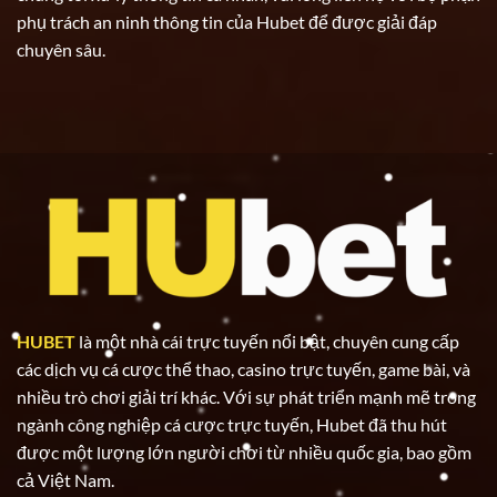
phụ trách an ninh thông tin của Hubet để được giải đáp
chuyên sâu.
HUBET
là một nhà cái trực tuyến nổi bật, chuyên cung cấp
các dịch vụ cá cược thể thao, casino trực tuyến, game bài, và
nhiều trò chơi giải trí khác. Với sự phát triển mạnh mẽ trong
ngành công nghiệp cá cược trực tuyến, Hubet đã thu hút
được một lượng lớn người chơi từ nhiều quốc gia, bao gồm
cả Việt Nam.