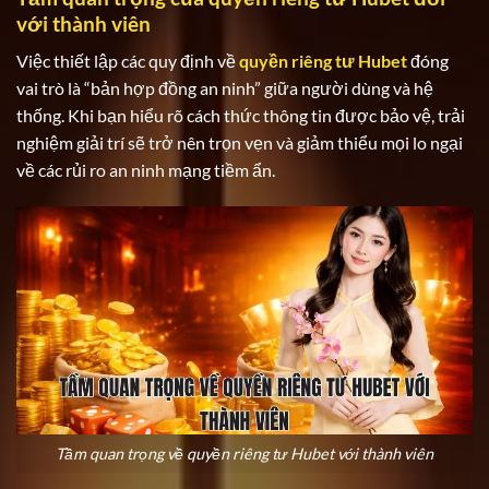
với thành viên
Việc thiết lập các quy định về
quyền riêng tư Hubet
đóng
vai trò là “bản hợp đồng an ninh” giữa người dùng và hệ
thống. Khi bạn hiểu rõ cách thức thông tin được bảo vệ, trải
nghiệm giải trí sẽ trở nên trọn vẹn và giảm thiểu mọi lo ngại
về các rủi ro an ninh mạng tiềm ẩn.
Tầm quan trọng về quyền riêng tư Hubet với thành viên