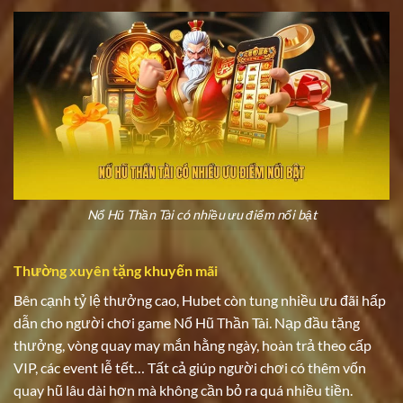
Nổ Hũ Thần Tài có nhiều ưu điểm nổi bật
Thường xuyên tặng khuyến mãi
Bên cạnh tỷ lệ thưởng cao, Hubet còn tung nhiều ưu đãi hấp
dẫn cho người chơi game Nổ Hũ Thần Tài. Nạp đầu tặng
thưởng, vòng quay may mắn hằng ngày, hoàn trả theo cấp
VIP, các event lễ tết… Tất cả giúp người chơi có thêm vốn
quay hũ lâu dài hơn mà không cần bỏ ra quá nhiều tiền.