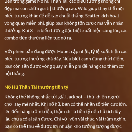
Bên trong game Nổ hũ Thần Tài, các biểu tượng không chỉ
đẹp mà còn chứa giá trị thưởng cao. Wild giúp thay thế mọi
biểu tượng khác để dễ tạo chuỗi thắng. Scatter kích hoạt
vòng quay miễn phí, giúp bạn không tốn cược mà vẫn nhận
thưởng. Khi 3 – 5 biểu tượng đặc biệt xuất hiện cùng lúc, các
combo tiền thưởng liên tục nổ ra.
Với phiên bản đang được Hubet cập nhật, tỷ lệ xuất hiện các
biểu tượng thưởng khá dày. Nếu biết canh đúng thời điểm,
bạn còn săn được vòng quay miễn phí để nâng cao thêm cơ
hội thắng.
Nổ Hũ Thần Tài thưởng tiền tỷ
Không thể không nhắc tới giải Jackpot – thứ khiến người
chơi say mê nhất. Khi nổ hũ, bạn có thể nhận số tiền cực lớn,
lên đến hàng trăm triệu, thậm chí là tiền tỷ nếu hũ tích lũy
lâu chưa có ai săn được. Chỉ với vốn vài chục, vài trăm nghìn,
bạn có thể thu về được lợi nhuận khó tưởng tượng được.