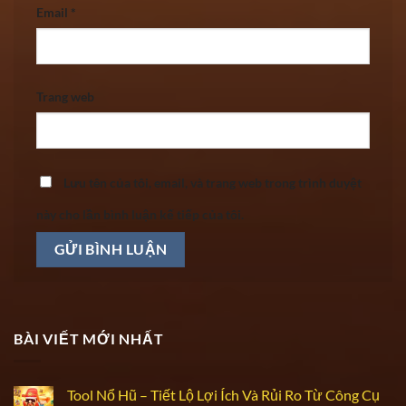
Email
*
Trang web
Lưu tên của tôi, email, và trang web trong trình duyệt
này cho lần bình luận kế tiếp của tôi.
BÀI VIẾT MỚI NHẤT
Tool Nổ Hũ – Tiết Lộ Lợi Ích Và Rủi Ro Từ Công Cụ