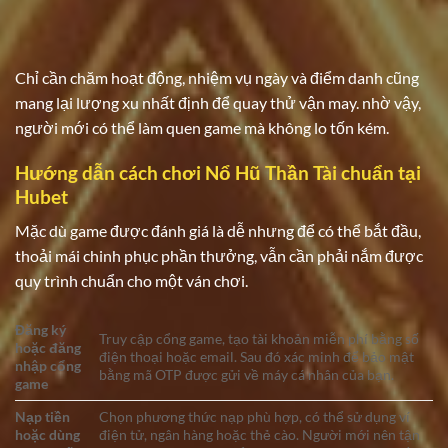
Chỉ cần chăm hoạt động, nhiệm vụ ngày và điểm danh cũng
mang lại lượng xu nhất định để quay thử vận may. nhờ vậy,
người mới có thể làm quen game mà không lo tốn kém.
Hướng dẫn cách chơi Nổ Hũ Thần Tài chuẩn tại
Hubet
Mặc dù game được đánh giá là dễ nhưng để có thể bắt đầu,
thoải mái chinh phục phần thưởng, vẫn cần phải nắm được
quy trình chuẩn cho một ván chơi.
Đăng ký
Truy cập cổng game, tạo tài khoản miễn phí bằng số
hoặc đăng
điện thoại hoặc email. Sau đó xác minh để bảo mật
nhập cổng
bằng mã OTP được gửi về máy cá nhân của bạn.
game
Nạp tiền
Chọn phương thức nạp phù hợp, có thể sử dụng ví
hoặc dùng
điện tử, ngân hàng hoặc thẻ cào. Người mới nên tận