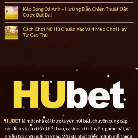
Kèo Bóng Đá Anh – Hướng Dẫn Chiến Thuật Đặt
Cược Bất Bại
Cách Chơi Nổ Hũ Chuẩn Xác Và 4 Mẹo Chơi Hay
Từ Cao Thủ
HUBET
là một nhà cái trực tuyến nổi bật, chuyên cung cấp
các dịch vụ cá cược thể thao, casino trực tuyến, game bài, và
nhiều trò chơi giải trí khác. Với sự phát triển mạnh mẽ trong