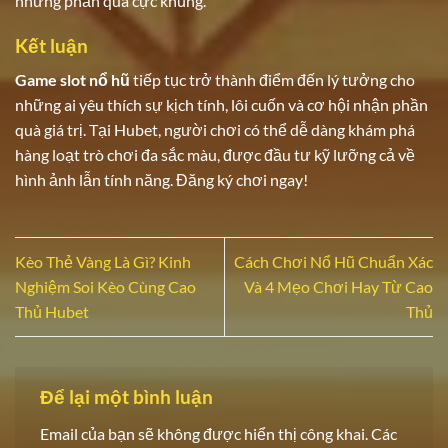
những phần quà cực khủng.
Kết luận
Game slot nổ hũ
tiếp tục trở thành điểm đến lý tưởng cho
những ai yêu thích sự kịch tính, lôi cuốn và cơ hội nhận phần
quà giá trị. Tại Hubet, người chơi có thể dễ dàng khám phá
hàng loạt trò chơi đa sắc màu, được đầu tư kỹ lưỡng cả về
hình ảnh lẫn tính năng. Đăng ký chơi ngay!
Kèo Thẻ Vàng Là Gì? Kinh
Cách Chơi Nổ Hũ Chuẩn Xác
Nghiệm Soi Kèo Cùng Cao
Và 4 Mẹo Chơi Hay Từ Cao
Thủ Hubet
Thủ
Để lại một bình luận
Email của bạn sẽ không được hiển thị công khai.
Các