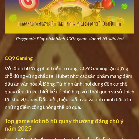
Pragmatic Play phát hành 100+ game slot nổ hũ siêu hot
CQ9 Gaming
Với định hướng phát triển rõ ràng, CQ9 Gaming tạo dựng
chỗ đứng vững chắc tại Hubet nhờ các sản phẩm mang đậm
dấu ấn văn hóa Á Đông. Từ hình ảnh, nội dung đến cơ chế
quay đều được thiết kế để phù hợp với thói quen và sở thích
tại khu vực này. Đặc biệt, hiệu suất cao và tính minh bạch là
những điểm cộng không thể bỏ qua.
Top game slot nổ hũ quay thưởng đáng chú ý
năm 2025