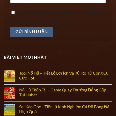
Lưu tên của tôi, email, và trang web trong trình duyệt
này cho lần bình luận kế tiếp của tôi.
BÀI VIẾT MỚI NHẤT
Tool Nổ Hũ – Tiết Lộ Lợi Ích Và Rủi Ro Từ Công Cụ
Cực Hot
Nổ Hũ Thần Tài – Game Quay Thưởng Đẳng Cấp
Tại Hubet
Soi Kèo Góc – Tiết Lộ Kinh Nghiệm Cá Độ Bóng Đá
Hiệu Quả