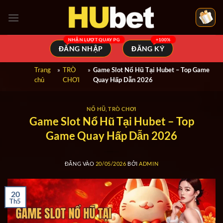
Bỏ
qua
nội
dung
ĐĂNG NHẬP
ĐĂNG KÝ
Trang
»
TRÒ
»
Game Slot Nổ Hũ Tại Hubet – Top Game
chủ
CHƠI
Quay Hấp Dẫn 2026
NỔ HŨ
,
TRÒ CHƠI
Game Slot Nổ Hũ Tại Hubet – Top
Game Quay Hấp Dẫn 2026
ĐĂNG VÀO
20/05/2026
BỞI
ADMIN
20
Th5